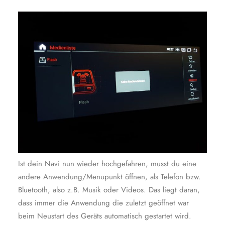
Ist dein Navi nun wieder hochgefahren, musst du eine
andere Anwendung/Menupunkt öffnen, als Telefon bzw.
Bluetooth, also z.B. Musik oder Videos. Das liegt daran,
dass immer die Anwendung die zuletzt geöffnet war
beim Neustart des Geräts automatisch gestartet wird.