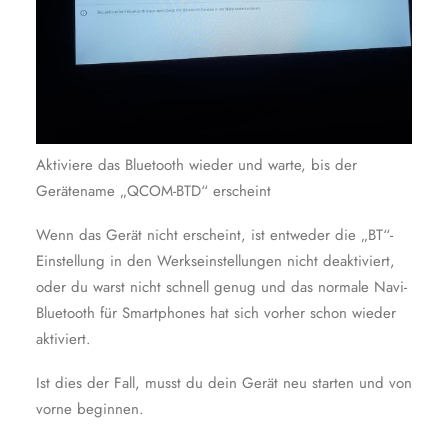
Aktiviere das Bluetooth wieder und warte, bis der
Gerätename „QCOM-BTD“ erscheint
Wenn das Gerät nicht erscheint, ist entweder die „BT“-
Einstellung in den Werkseinstellungen nicht deaktiviert,
oder du warst nicht schnell genug und das normale Navi-
Bluetooth für Smartphones hat sich vorher schon wieder
aktiviert.
Ist dies der Fall, musst du dein Gerät neu starten und von
vorne beginnen.