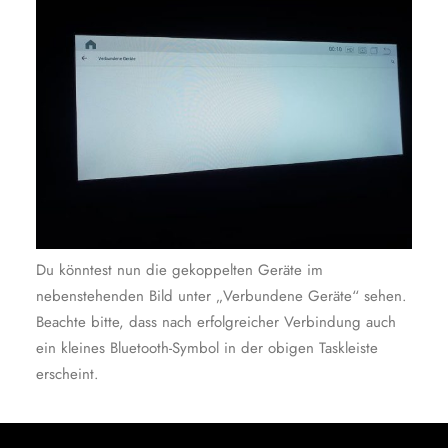
Du könntest nun die gekoppelten Geräte im
nebenstehenden Bild unter „Verbundene Geräte“ sehen.
Beachte bitte, dass nach erfolgreicher Verbindung auch
ein kleines Bluetooth-Symbol in der obigen Taskleiste
erscheint.