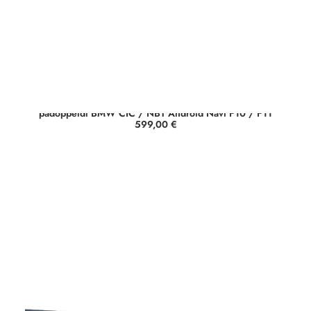
padoppeldi BMW CIC / NBT Android Navi F10 / F11
599,00
€