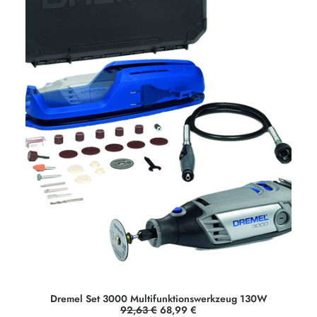
Dremel Set 3000 Multifunktionswerkzeug 130W
U
A
92,63
€
68,99
€